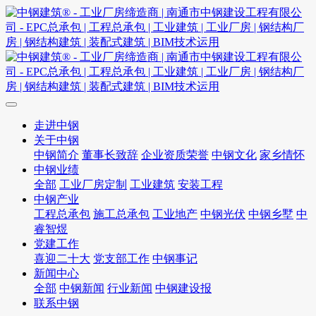
走进中钢
关于中钢
中钢简介
董事长致辞
企业资质荣誉
中钢文化
家乡情怀
中钢业绩
全部
工业厂房定制
工业建筑
安装工程
中钢产业
工程总承包
施工总承包
工业地产
中钢光伏
中钢乡墅
中
睿智煜
党建工作
喜迎二十大
党支部工作
中钢事记
新闻中心
全部
中钢新闻
行业新闻
中钢建设报
联系中钢