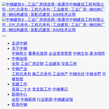
走进中钢
关于中钢
中钢简介
董事长致辞
企业资质荣誉
中钢文化
家乡情怀
中钢业绩
全部
工业厂房定制
工业建筑
安装工程
中钢产业
工程总承包
施工总承包
工业地产
中钢光伏
中钢乡墅
中
睿智煜
党建工作
喜迎二十大
党支部工作
中钢事记
新闻中心
全部
中钢新闻
行业新闻
中钢建设报
联系中钢